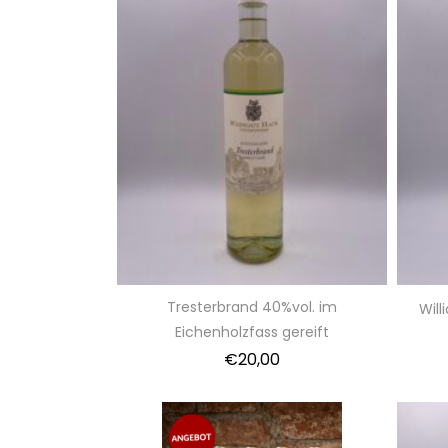
Tresterbrand 40%vol. im
Will
Eichenholzfass gereift
€
20,00