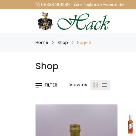
09358 901289
info@hack-weine.de
Home
Shop
Page 3
Shop
View as
FILTER