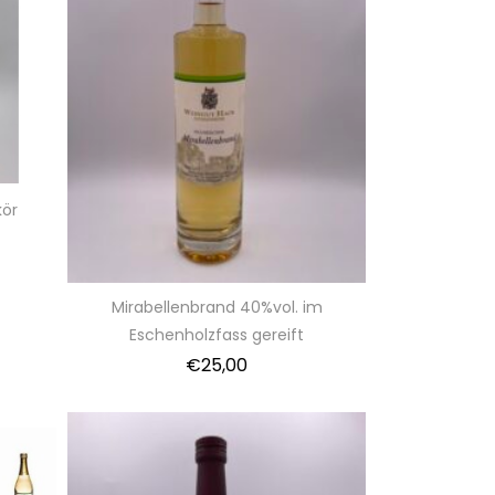
kör
Mirabellenbrand 40%vol. im
Eschenholzfass gereift
€
25,00